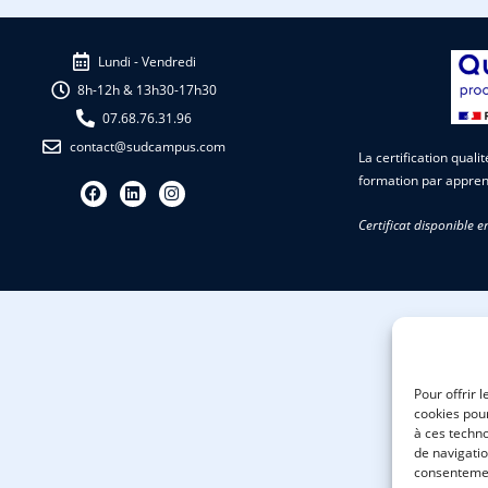
Lundi - Vendredi
8h-12h & 13h30-17h30
07.68.76.31.96
contact@sudcampus.com
La certification quali
formation par appren
Certificat disponible e
Pour offrir 
cookies pour
à ces techn
de navigatio
consentement